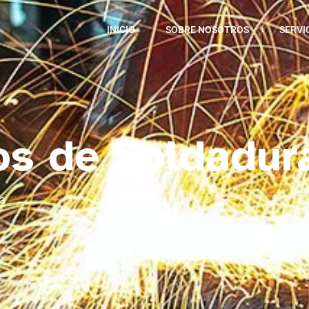
INICIO
SOBRE NOSOTROS
SERVI
os de Soldadur
a