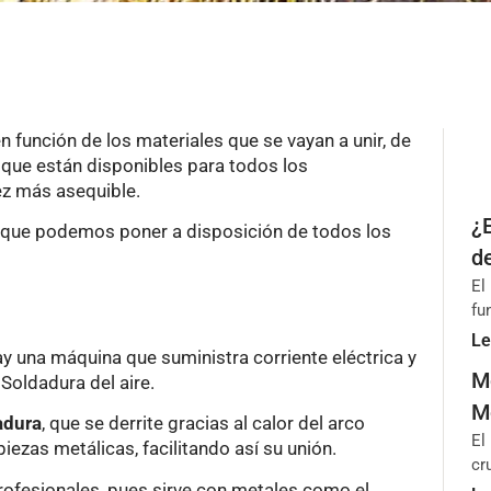
n función de los materiales que se vayan a unir, de
y que están disponibles para todos los
ez más asequible.
¿
o que podemos poner a disposición de todos los
d
El
fu
Le
y una máquina que suministra corriente eléctrica y
M
 Soldadura del aire.
M
adura
, que se derrite gracias al calor del arco
El
piezas metálicas, facilitando así su unión.
cr
rofesionales, pues sirve con metales como el