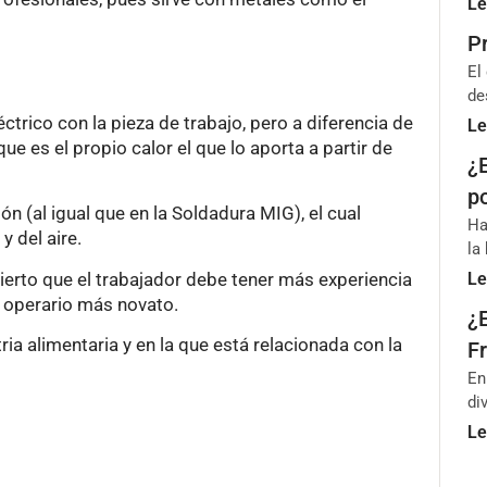
Le
P
El
de
ctrico con la pieza de trabajo, pero a diferencia de
Le
que es el propio calor el que lo aporta a partir de
¿
p
ón (al igual que en la Soldadura MIG), el cual
Ha
 del aire.
la
cierto que el trabajador debe tener más experiencia
Le
n operario más novato.
¿
ia alimentaria y en la que está relacionada con la
Fr
En
di
Le