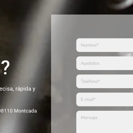
a?
cisa, rápida y
, 08110 Montcada