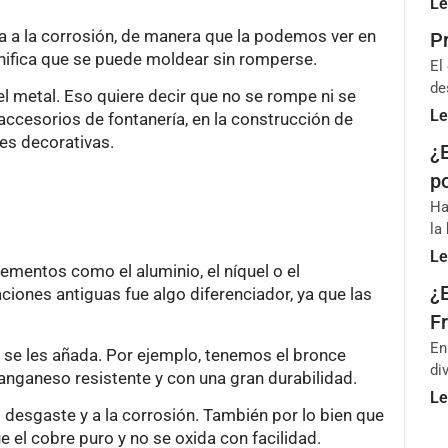
Le
cia a la corrosión, de manera que la podemos ver en
P
nifica que se puede moldear sin romperse.
El
de
del metal. Eso quiere decir que no se rompe ni se
Le
 accesorios de fontanería, en la construcción de
nes decorativas.
¿
p
Ha
la
Le
lementos como el aluminio, el níquel o el
¿
ciones antiguas fue algo diferenciador, ya que las
Fr
En
 se les añada. Por ejemplo, tenemos el bronce
di
manganeso resistente y con una gran durabilidad.
Le
 desgaste y a la corrosión. También por lo bien que
e el cobre puro y no se oxida con facilidad.