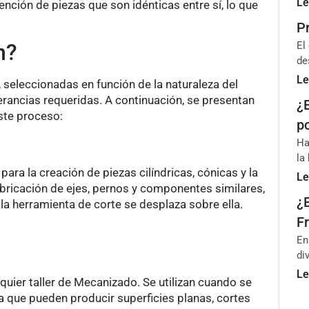
Le
ención de piezas que son idénticas entre sí, lo que
P
n?
El
de
Le
 seleccionadas en función de la naturaleza del
olerancias requeridas. A continuación, se presentan
¿
ste proceso:
p
Ha
la
ra la creación de piezas cilíndricas, cónicas y la
Le
abricación de ejes, pernos y componentes similares,
¿
la herramienta de corte se desplaza sobre ella.
Fr
En
di
Le
ier taller de Mecanizado. Se utilizan cuando se
a que pueden producir superficies planas, cortes